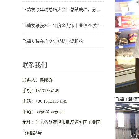
飞鸽友联年终总结大会：总结成绩，分享喜悦，迈向新征程
飞鸽友联获2024年度金九银十业绩PK赛“王者之师”
飞鸽友联在广交会期待与您相约
联系我们
联系人：熊曦乔
手机：13131334149
飞鸽工程师
电话：+86 13131334149
邮箱：faygo@faygo.cn
地址：江苏省张家港市凤凰镇韩国工业园
飞翔路8号