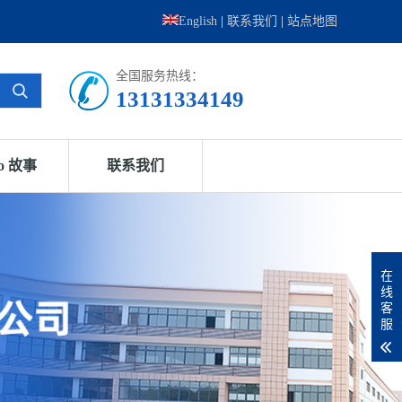
English
|
联系我们
|
站点地图
全国服务热线：
13131334149
go 故事
联系我们
在
线
客
服