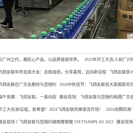
赴广州之约，展匠心产品，以品质链接世界。
2025年开工大吉|人和厂
飞鸽友联年终总结大会：总结成绩，分享喜悦，迈向新征程
飞鸽友联获2
飞鸽友联在广交会期待与您相约
2024中秋佳节：飞鸽友联祝大家阖家欢
端午安康：飞鸽友联，一直向前
展会现场：飞鸽友联与您相约相遇广交
开工大吉|新征程，新希望！2024飞鸽友联热辣滚烫开场！
2024龙腾四
展会现场丨飞鸽友联与您相约越南橡塑展 VIETNAMPLAS 2023
展会现场