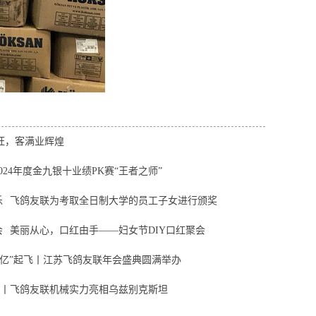
兴旺，客满业辉煌
024年度金九银十业绩PK赛“王者之师”
乐
飞鸽友联为考取全日制大学的员工子女进行颁奖
会
美丽从心，口红由手——妇女节DIY口红聚会
海“亿”起飞丨江苏飞鸽友联年会盛典圆满举办
丨飞鸽友联机械实力亮相乌兹别克斯坦