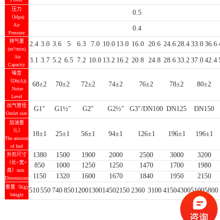
压力
0.5
（Mpa)
Air
0.4
Pressure
排气量
2.4
3.0
3.6
5
6.3
7.0
10.0
13.0
16.0
20.6
24.6
28.4
33.0
36.6
(m³/min)
Air
3.1
3.7
5.2
6.5
7.2
10.0
13.2
16.2
20.8
24.8
28.6
33.2
37.0
42.4
Capacity
噪音
（Db(A))
68±2
70±2
72±2
74±2
76±2
78±2
80±2
Noise
Level
出气管径
G1″
G1½″
G2″
G2½″
G3″/DN100
DN125
DN150
Outlet size
加油量
（L）
18±1
25±1
56±1
94±1
126±1
196±1
196±1
The amount
of fuel
1380
1500
1900
2000
2500
3000
3200
外形尺寸
（长×宽×
850
1000
1250
1250
1470
1700
1980
高）mm
1150
1320
1600
1670
1840
1950
2150
Dimensions
重量（Kg)
510
550
740
850
1200
1300
1450
2150
2360
3100
4150
4300
5100
5800
Weight