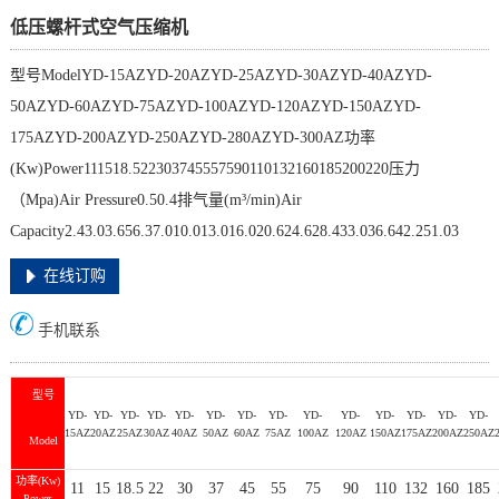
低压螺杆式空气压缩机
型号ModelYD-15AZYD-20AZYD-25AZYD-30AZYD-40AZYD-
50AZYD-60AZYD-75AZYD-100AZYD-120AZYD-150AZYD-
175AZYD-200AZYD-250AZYD-280AZYD-300AZ功率
(Kw)Power111518.522303745557590110132160185200220压力
（Mpa)Air Pressure0.50.4排气量(m³/min)Air
Capacity2.43.03.656.37.010.013.016.020.624.628.433.036.642.251.03
在线订购
手机联系
型号
YD-
YD-
YD-
YD-
YD-
YD-
YD-
YD-
YD-
YD-
YD-
YD-
YD-
YD-
15AZ
20AZ
25AZ
30AZ
40AZ
50AZ
60AZ
75AZ
100AZ
120AZ
150AZ
175AZ
200AZ
250AZ
Model
功率(Kw)
11
15
18.5
22
30
37
45
55
75
90
110
132
160
185
Power