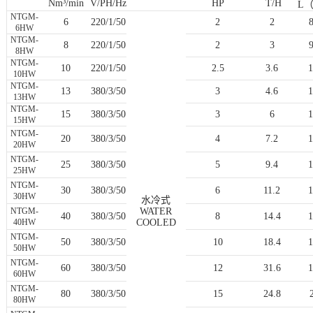
Nm³/min
V/PH/Hz
HP
T/H
L
NTGM-
6
220/1/50
2
2
6HW
NTGM-
8
220/1/50
2
3
8HW
NTGM-
10
220/1/50
2.5
3.6
10HW
NTGM-
13
380/3/50
3
4.6
13HW
NTGM-
15
380/3/50
3
6
15HW
NTGM-
20
380/3/50
4
7.2
20HW
NTGM-
25
380/3/50
5
9.4
25HW
NTGM-
30
380/3/50
6
11.2
30HW
水冷式
NTGM-
WATER
40
380/3/50
8
14.4
40HW
COOLED
NTGM-
50
380/3/50
10
18.4
50HW
NTGM-
60
380/3/50
12
31.6
60HW
NTGM-
80
380/3/50
15
24.8
80HW