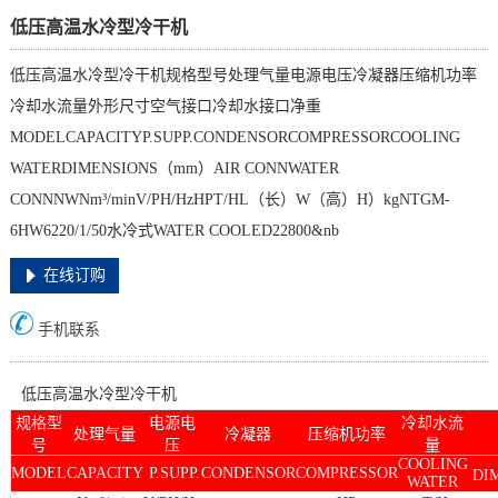
低压高温水冷型冷干机
低压高温水冷型冷干机规格型号处理气量电源电压冷凝器压缩机功率
冷却水流量外形尺寸空气接口冷却水接口净重
MODELCAPACITYP.SUPP.CONDENSORCOMPRESSORCOOLING
WATERDIMENSIONS（mm）AIR CONNWATER
CONNNWNm³/minV/PH/HzHPT/HL（长）W（高）H）kgNTGM-
6HW6220/1/50水冷式WATER COOLED22800&nb
在线订购
手机联系
低压高温水冷型冷干机
规格型
电源电
冷却水流
处理气量
冷凝器
压缩机功率
号
压
量
COOLING
MODEL
CAPACITY
P.SUPP.
CONDENSOR
COMPRESSOR
DI
WATER